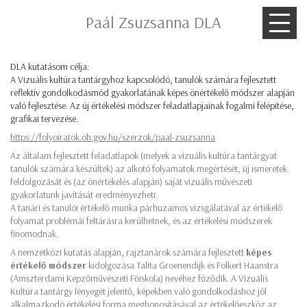
Paál Zsuzsanna DLA
DLA kutatásom célja:
A Vizuális kultúra tantárgyhoz kapcsolódó, tanulók számára fejlesztett
reflektív gondolkodásmód gyakorlatának képes önértékelő módszer alapján
való fejlesztése. Az új értékelési módszer feladatlapjainak fogalmi felépítése,
grafikai tervezése.
https://folyoiratok.oh.gov.hu/szerzok/paal-zsuzsanna
Az általam fejlesztett feladatlapok (melyek a vizuális kultúra tantárgyat
tanulók számára készültek) az alkotó folyamatok megértését, új ismeretek
feldolgozását és (az önértékelés alapján) saját vizuális művészeti
gyakorlatunk javítását eredményezheti.
A tanári és tanulói értékelő munka párhuzamos vizsgálatával az értékelő
folyamat problémái feltárásra kerülhetnek, és az értékelési módszerek
finomodnak.
A nemzetközi kutatás alapján, rajztanárok számára fejlesztett
képes
értékelő módszer
kidolgozása Talita Groenendijk és Folkert Haanstra
(Amszterdami Képzőművészeti Főiskola) nevéhez fűződik. A Vizuális
Kultúra tantárgy lényegét jelentő, képekben való gondolkodáshoz jól
alkalmazkodó értékelési forma meghonosításával az értékelőeszköz az