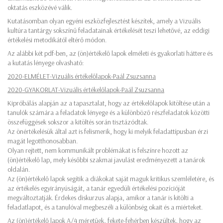
oktatás eszközévé válik.
Kutatásomban olyan egyéni eszközfejlesztést készítek, amely a Vizuális
kultúra tantárgy sokszínű feladatainak értékelését teszi lehetővé, az eddigi
értékelési metodikától eltérő módon.
Az alábbi két pdf-ben, az (ön)értékelő lapok elméleti és gyakorlati háttere és
a kutatás lényege olvasható:
2020-ELMÉLET-Vizuális értékelőlapok-Paál Zsuzsanna
2020-GYAKORLAT-Vizuális értékelőlapok-Paál Zsuzsanna
Kipróbálás alapján az a tapasztalat, hogy az értékelőlapok kitöltése után a
tanulók számára a feladatok lényege és a különböző részfeladatok közötti
összefüggések sokszor a kitöltés során tisztázódtak.
Az önértékelésük által azt is felismerik, hogy ki melyik feladattípusban érzi
magát legotthonosabban.
Olyan rejtett, nem kommunikált problémákat is felszínre hozott az
(ön)értékelő lap, mely későbbi szakmai javulást eredményezett a tanárok
oldalán.
Az (ön)értékelő lapok segítik a diákokat saját maguk kritikus szemléletére, és
az értékelés egyirányúságát, a tanár egyedüli értékelési pozícióját
megváltoztatják. Érdekes diskurzus alapja, amikor a tanár is kitölti a
feladatlapot, és a tanulóval megbeszéli a különbség okait és a miérteket.
Az (ön)értékelő lapok A/4 méretűek, fekete-fehérben készültek, hogy az