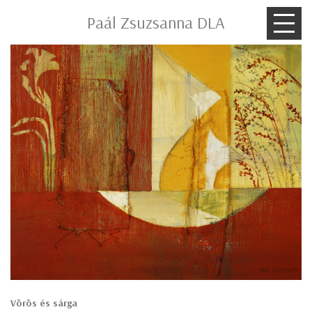
Paál Zsuzsanna DLA
Vörös és sárga