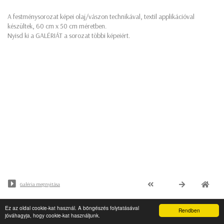
A festménysorozat képei olaj/vászon technikával, textil applikációval
készültek, 60 cm x 50 cm méretben.
Nyisd ki a GALÉRIÁT a sorozat többi képeiért.
Galéria megnyitása
Ez az oldal cookie-kat használ. A böngészés folytatásával
© Minden jog fenntartva - PaalArt.hu
Rendben
jóváhagyja, hogy cookie-kat használjunk.