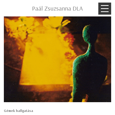
Paál Zsuzsanna DLA
Gémek hallgatása