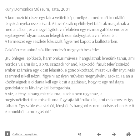
Kuny Domonkos Múzeum, Tata, 2001
A kompozíció része egy falra vetített kép, mellyel a medencét körülálló
lények árnyéka összeolvad. A tavirózsák új élőhelyet találtak maguknak a
medencében, és a megvilágított vízfelületen egy vízmozgató berendezés
segítségével folyamatosan lebegtek és imbolyogtak a víz felszínén.
A természet egy részlete fókuszált figyelmet kapott a kiállítótérben.
Cakó Ferenc animációs filmrendező megnyitó beszéde:
„Különleges, építkező, harmonikus művészi hangulatnak lehetünk tanúi, ami
hordoz valami ősit, a XXI. századi rohanó, kapkodó, fásult televíziónéző
ember számára egy kicsit lelassító, elgondolkodtató, misztikus élményt. Más
szemmel is kell nézni, figyelni az ilyen művészi megnyilvánulásokat. Talán a
közönségnek is oldania kell egy kicsit a gátlásait, hogy itt egy másfajta
gondolatot és látványt kell befogadnia.
A víz, a fény, a hang misztikuma, a soha nem ugyanaz, a
megismételhetetlen misztikuma. Egyfajta kitárulkozás, ami csak most és így
látható. Egy születés a vízből, fényből és hangból és nem utolsósorban éltető
elemünkből, a mozgásból.”
Galéria megnyitása