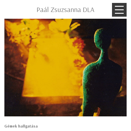
Paál Zsuzsanna DLA
Gémek hallgatása