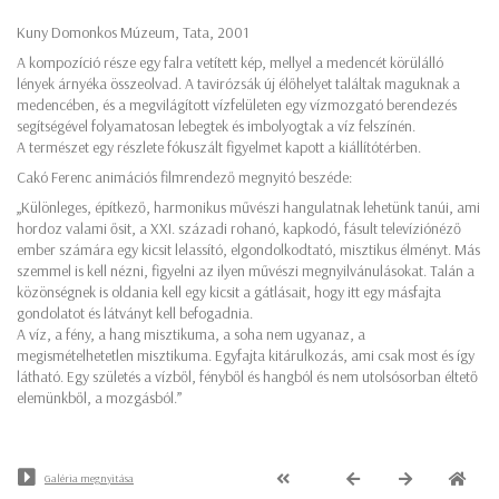
Kuny Domonkos Múzeum, Tata, 2001
A kompozíció része egy falra vetített kép, mellyel a medencét körülálló
lények árnyéka összeolvad. A tavirózsák új élőhelyet találtak maguknak a
medencében, és a megvilágított vízfelületen egy vízmozgató berendezés
segítségével folyamatosan lebegtek és imbolyogtak a víz felszínén.
A természet egy részlete fókuszált figyelmet kapott a kiállítótérben.
Cakó Ferenc animációs filmrendező megnyitó beszéde:
„Különleges, építkező, harmonikus művészi hangulatnak lehetünk tanúi, ami
hordoz valami ősit, a XXI. századi rohanó, kapkodó, fásult televíziónéző
ember számára egy kicsit lelassító, elgondolkodtató, misztikus élményt. Más
szemmel is kell nézni, figyelni az ilyen művészi megnyilvánulásokat. Talán a
közönségnek is oldania kell egy kicsit a gátlásait, hogy itt egy másfajta
gondolatot és látványt kell befogadnia.
A víz, a fény, a hang misztikuma, a soha nem ugyanaz, a
megismételhetetlen misztikuma. Egyfajta kitárulkozás, ami csak most és így
látható. Egy születés a vízből, fényből és hangból és nem utolsósorban éltető
elemünkből, a mozgásból.”
Galéria megnyitása