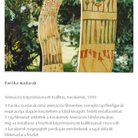
Paróka madarak
Animációs Képzőművészeti Kiállítás, Kecskemét, 1999
A Paróka madarak című animációs filmemben szereplő rajzfilmfigurák
inspirációja alapján készítettem a fából kivágott, festett installációmat.
A rajzfilmemet vetítették a Kecskeméti Animációs Filmfesztiválon,
míg az installáció a fesztivál képzőművészeti kiállításának része volt.
A karakterek megnyújtott parókáján mindenkinek a saját stilizált
lélekmadara fészkel.