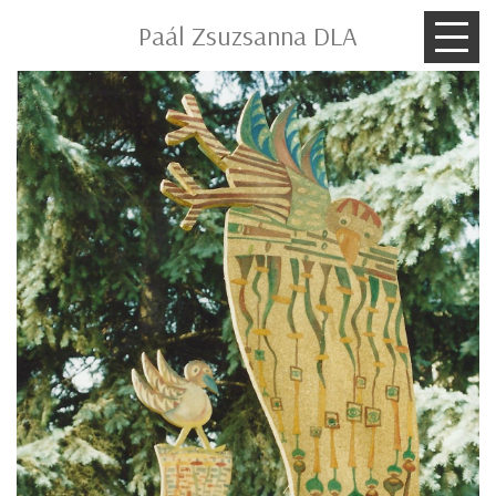
Paál Zsuzsanna DLA