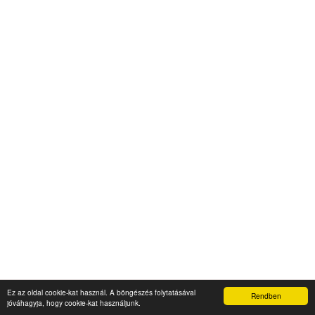
Ez az oldal cookie-kat használ. A böngészés folytatásával
© Minden jog fenntartva - PaalArt.hu
Rendben
jóváhagyja, hogy cookie-kat használjunk.